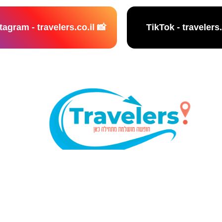
📸 Instagram - travelers.co.il
נו אתר המלצות מטיילים © כל הזכויות שמורות לסוכנות TRAVELERS.CO.IL
מדיניות פרטיות