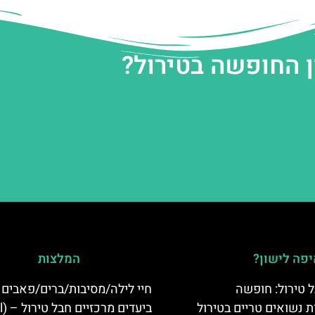
ן החופשה בטירול?
פה לישון?
המלצות
 טירול: חופשה
חיי לילה/מסיבות/ברים/פאבים
ת נשואים טריים בטירול
ביעד