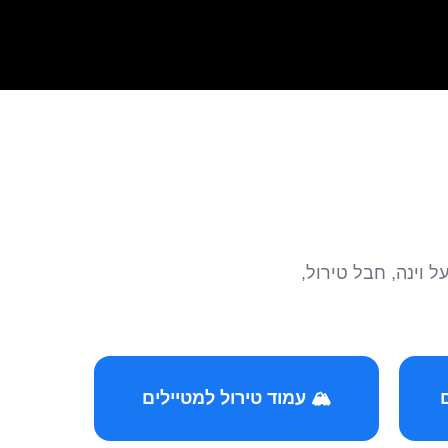
הצטרפו לקהילות המ
🏔️ עמוד טירול למטיילים
