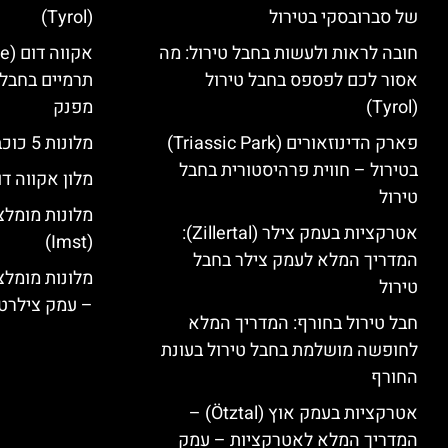
של סברובסקי בטירול
(Tyrol)
חובה לראות ולעשות בחבל טירול: מה
אסור לכם לפספס בחבל טירול
תרמיים בחבל 
(Tyrol)
מפנק
פארק הדינוזאורים (Triassic Park)
מלונות 5 כוכבים בחבל טירול
בטירול – חווית פרהיסטורית בחבל
מלון אקווה דו
טירול
מלונות מומלצ
אטרקציות בעמק צילר (Zillertal):
(Imst)
המדריך המלא לעמק צילר בחבל
טירול
– עמק צילרט
חבל טירול בחורף: המדריך המלא
לחופשה מושלמת בחבל טירול בעונת
החורף
אטרקציות בעמק אוץ (Ötztal) –
המדריך המלא לאטרקציות – עמק