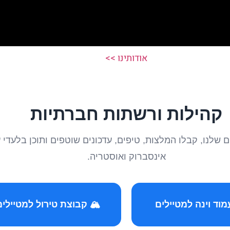
אודותינו >>
קהילות ורשתות חברתיות
טיילים שלנו, קבלו המלצות, טיפים, עדכונים שוטפים ותוכן ב
אינסברוק ואוסטריה.
️ קבוצת טירול למטיילים