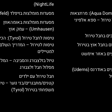
NightLife)
אקווה דום (Aqua Dome): מרחצאות
מסעדות מומלצות בזיפלד (Seefeld)
טירול – ספא אלפיני
מסעדות מומלצות באומהאוזן
(Umhausen) – עמק אוץ
טיסות לחבל טירול (l
ם בחבל אוץ בטירול
טיסות לטירול – המדריך השלם
למטיילים
ים באזור אימשט
טיול בזלצבורג והסביבה – המל
מסלול חבל זלצבורג
מלונות מומלצים באודרנס (Uderns)
ל
חבל טירול עם ילדים
קטנים/מתבגרים/בני נוער – טיו
משפחתי בטירול (Tyrol)