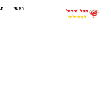
ראשי
חב