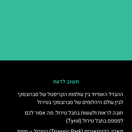
חשוב לדעת
ההבדל האמיתי בין עולמות הקריסטל של סברובסקי
לבין עולם היהלומים של סברובסקי בטירול
חובה לראות ולעשות בחבל טירול: מה אסור לכם
לפספס בחבל טירול (Tyrol)
פארק הדינוזאורים (Triassic Park) בטירול – חווית