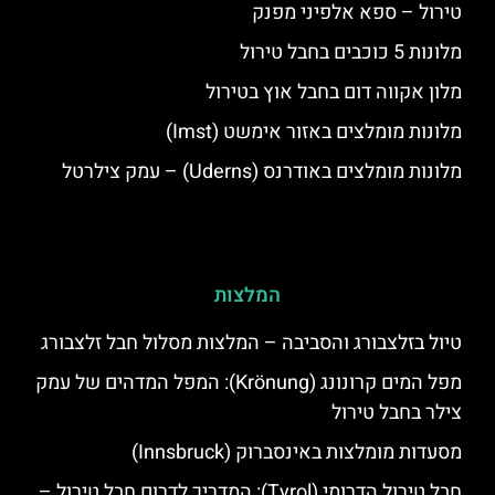
טירול – ספא אלפיני מפנק
מלונות 5 כוכבים בחבל טירול
מלון אקווה דום בחבל אוץ בטירול
מלונות מומלצים באזור אימשט (Imst)
מלונות מומלצים באודרנס (Uderns) – עמק צילרטל
המלצות
טיול בזלצבורג והסביבה – המלצות מסלול חבל זלצבורג
מפל המים קרונונג (Krönung): המפל המדהים של עמק
צילר בחבל טירול
מסעדות מומלצות באינסברוק (Innsbruck)
חבל טירול הדרומי (Tyrol): המדריך לדרום חבל טירול –