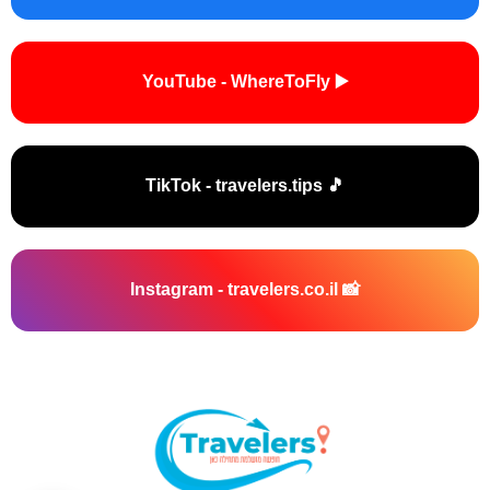
▶️ YouTube - WhereToFly
🎵 TikTok - travelers.tips
📸 Instagram - travelers.co.il