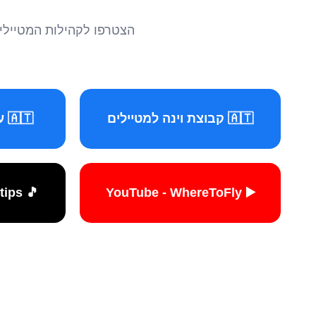
הצטרפו לקהילות המטיילים 
🇦🇹 קבוצת וינה למטיילים
🇦🇹 עמוד וינה למטיילים
🎵 TikTok - travelers.tips
▶️ YouTube - WhereToFly