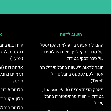
חשוב לדעת
אי
ההבדל האמיתי בין עולמות הקריסטל
ירח דבש בחבל
של סברובסקי לבין עולם היהלומים
רומנטית לזוגו
של סברובסקי בטירול
(Tyrol)
חובה לראות ולעשות בחבל טירול: מה
אסור לכם לפספס בחבל טירול
תרמיים בחבל 
(Tyrol)
מפנק
פארק הדינוזאורים (Triassic Park)
מלונות 5 כוכבים בחבל טירול
בטירול – חווית פרהיסטורית בחבל
מלון אקווה דו
טירול
מלונות מומלצ