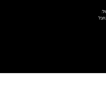
טירול:
חבל