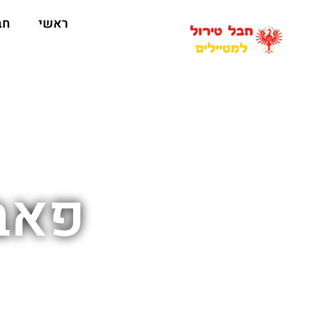
ראשי
חב
פאבי