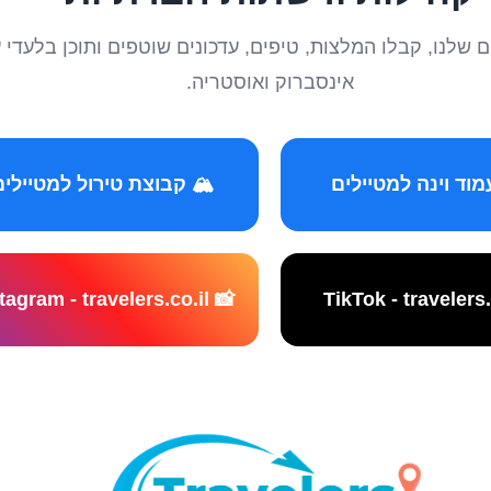
טיילים שלנו, קבלו המלצות, טיפים, עדכונים שוטפים ותוכן ב
אינסברוק ואוסטריה.
️ קבוצת טירול למטיילים
📸 Instagram - travelers.co.il