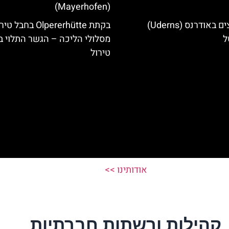
(Mayerhofen)
מלונות מומלצים באודרנס (Uderns)
בקתת Olpererhütte בחבל 
ל
מסלולי הליכה – הגשר התלוי ב
טירול
אודותינו >>
קהילות ורשתות חברתיות