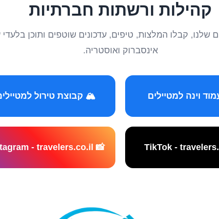
קהילות ורשתות חברתיות
טיילים שלנו, קבלו המלצות, טיפים, עדכונים שוטפים ותוכן ב
אינסברוק ואוסטריה.
️ קבוצת טירול למטיילים
📸 Instagram - travelers.co.il