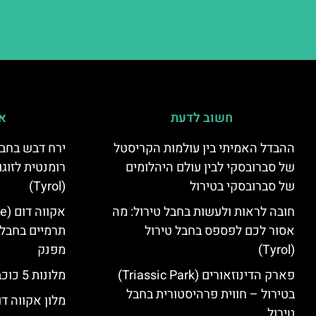
חשוב לדעת
אי
ההבדל האמיתי בין עולמות הקריסטל
ירח דבש בחבל
של סברובסקי לבין עולם היהלומים
רומנטית לזוגו
של סברובסקי בטירול
(Tyrol)
חובה לראות ולעשות בחבל טירול: מה
אסור לכם לפספס בחבל טירול
תרמיים בחבל 
(Tyrol)
מפנק
פארק הדינוזאורים (Triassic Park)
מלונות 5 כוכבים בחבל טירול
בטירול – חווית פרהיסטורית בחבל
מלון אקווה דו
טירול