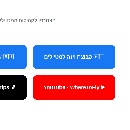
הצטרפו לקהילות המטיילים 
🇦🇹 קבוצת וינה למטיילים
🇦🇹 עמוד וינה למטיילים
🎵 TikTok - travelers.tips
▶️ YouTube - WhereToFly