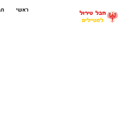
ראשי
חב