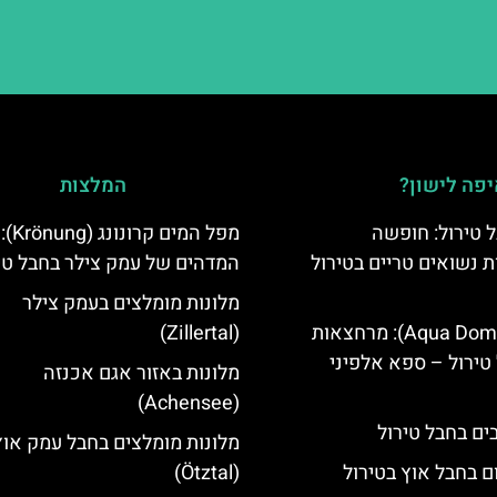
פה לישון?
המלצות
 טירול: חופשה
מפל המי
ת נשואים טריים בטירול
המדהים של עמק צילר בחבל טי
מלונות מומלצים בעמק צילר
אקווה דום (Aqua Dome): מרחצאות
(Zillertal)
טירול – ספא אלפיני
מלונות באזור אגם אכנזה
(Achensee)
מלונות מומלצים בחבל עמק אוץ
ם בחבל אוץ בטירול
(Ötztal)