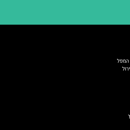
ם קרונונג (Krönung): המפל
רול