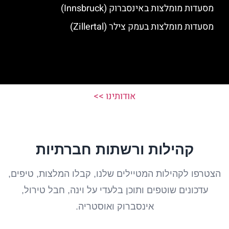
מסעדות מומלצות באינסברוק (Innsbruck)
מסעדות מומלצות בעמק צילר (Zillertal)
אודותינו >>
קהילות ורשתות חברתיות
הצטרפו לקהילות המטיילים שלנו, קבלו המלצות, טיפים,
עדכונים שוטפים ותוכן בלעדי על וינה, חבל טירול,
אינסברוק ואוסטריה.