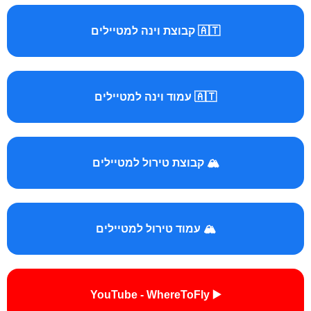
🇦🇹 קבוצת וינה למטיילים
🇦🇹 עמוד וינה למטיילים
🏔️ קבוצת טירול למטיילים
🏔️ עמוד טירול למטיילים
▶️ YouTube - WhereToFly