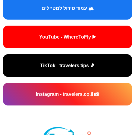
🏔️ עמוד טירול למטיילים
▶️ YouTube - WhereToFly
🎵 TikTok - travelers.tips
📸 Instagram - travelers.co.il