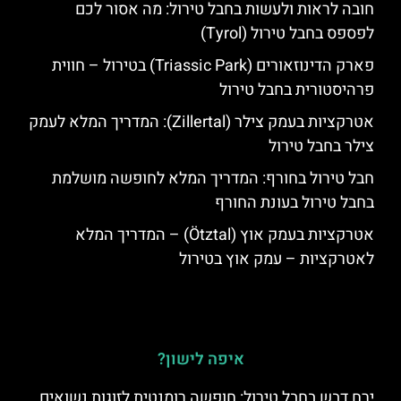
חובה לראות ולעשות בחבל טירול: מה אסור לכם
לפספס בחבל טירול (Tyrol)
פארק הדינוזאורים (Triassic Park) בטירול – חווית
פרהיסטורית בחבל טירול
אטרקציות בעמק צילר (Zillertal): המדריך המלא לעמק
צילר בחבל טירול
חבל טירול בחורף: המדריך המלא לחופשה מושלמת
בחבל טירול בעונת החורף
אטרקציות בעמק אוץ (Ötztal) – המדריך המלא
לאטרקציות – עמק אוץ בטירול
איפה לישון?
ירח דבש בחבל טירול: חופשה רומנטית לזוגות נשואים