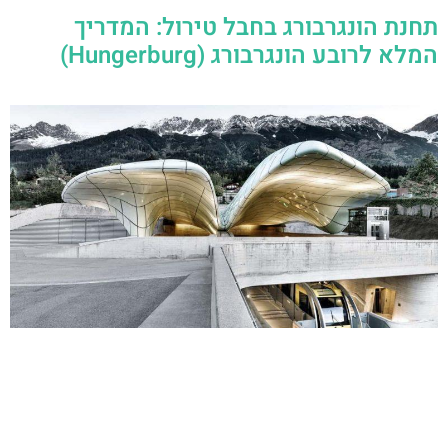
תחנת הונגרבורג בחבל טירול: המדריך
המלא לרובע הונגרבורג (Hungerburg)