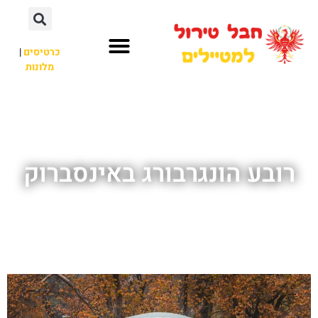
כרטיסים
|
מלונות
חבל טירול
לא רק חבל טירול
רובע הונגרבורג באינסברוק