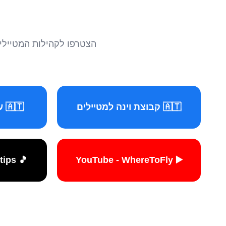
הצטרפו לקהילות המטיילים 
🇦🇹 קבוצת וינה למטיילים
🇦🇹 עמוד וינה למטיילים
🎵 TikTok - travelers.tips
▶️ YouTube - WhereToFly