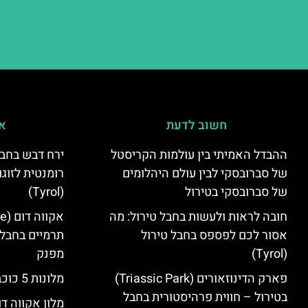
חשוב לדעת
אי
ההבדל האמיתי בין עולמות הקריסטל
ירח דבש בחבל
של סברובסקי לבין עולם היהלומים
רומנטית לזוגו
של סברובסקי בטירול
(Tyrol)
חובה לראות ולעשות בחבל טירול: מה
אסור לכם לפספס בחבל טירול
תרמיים בחבל 
(Tyrol)
מפנק
פארק הדינוזאורים (Triassic Park)
מלונות 5 כוכבים בחבל טירול
בטירול – חווית פרהיסטורית בחבל
מלון אקווה דו