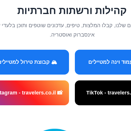
קהילות ורשתות חברתיות
טיילים שלנו, קבלו המלצות, טיפים, עדכונים שוטפים ותוכן ב
אינסברוק ואוסטריה.
️ קבוצת טירול למטיילים
📸 Instagram - travelers.co.il