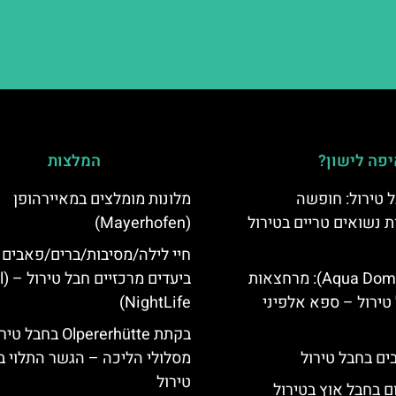
פה לישון?
המלצות
 טירול: חופשה
מלונות מומלצים במאיירהופן
ת נשואים טריים בטירול
(Mayerhofen)
חיי לילה/מסיבות/ברים/פאבים
אקווה דום (Aqua Dome): מרחצאות
ביעד
טירול – ספא אלפיני
NightLife)
בקתת Olpererhütte בחבל 
מסלולי הליכה – הגשר התלוי ב
טירול
ם בחבל אוץ בטירול