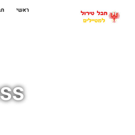
ראשי
חב
ess