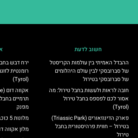
חשוב לדעת
אי
ההבדל האמיתי בין עולמות הקריסטל
ירח דבש בחבל
של סברובסקי לבין עולם היהלומים
רומנטית לזוגו
של סברובסקי בטירול
(Tyrol)
חובה לראות ולעשות בחבל טירול: מה
אסור לכם לפספס בחבל טירול
תרמיים בחבל 
(Tyrol)
מפנק
פארק הדינוזאורים (Triassic Park)
מלונות 5 כוכבים בחבל טירול
בטירול – חווית פרהיסטורית בחבל
מלון אקווה דו
טירול