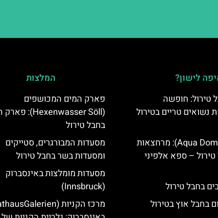
פה לישון?
המלצות
 טירול: חופשה
פארק המים המכושפים
ת נשואים טריים בטירול
(Hexenwasser Söll): 
בחבל טירול
אקווה דום (Aqua Dome): מרחצאות
מסעדות המבורגרים, סטייקים
טירול – ספא אלפיני
ומסעדות בשר בחבל טירול
מסעדות מומלצות באינסברוק
(Innsbruck)
ם בחבל אוץ בטירול
באינסברוק: גלריית הקניות של