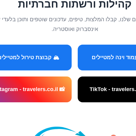
קהילות ורשתות חברתיות
טיילים שלנו, קבלו המלצות, טיפים, עדכונים שוטפים ותוכן ב
אינסברוק ואוסטריה.
️ קבוצת טירול למטיילים
📸 Instagram - travelers.co.il