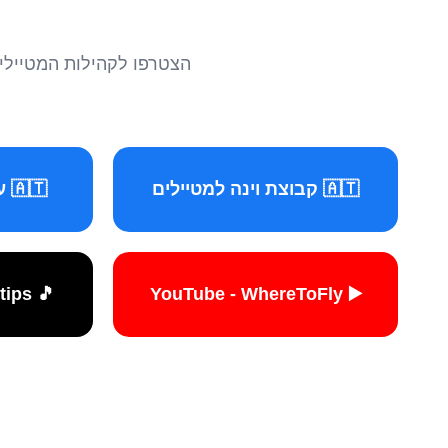
הצטרפו לקהילות המטיילים 
🇦🇹 קבוצת וינה למטיילים
🇦🇹 עמוד וינה למטיילים
🎵 TikTok - travelers.tips
▶️ YouTube - WhereToFly