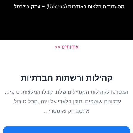
מסעדות מומלצות באודרנס (Uderns) – עמק צילרטל
אודותינו >>
קהילות ורשתות חברתיות
הצטרפו לקהילות המטיילים שלנו, קבלו המלצות, טיפים,
עדכונים שוטפים ותוכן בלעדי על וינה, חבל טירול,
אינסברוק ואוסטריה.