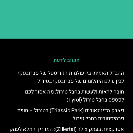
חשוב לדעת
ההבדל האמיתי בין עולמות הקריסטל של סברובסקי
לבין עולם היהלומים של סברובסקי בטירול
חובה לראות ולעשות בחבל טירול: מה אסור לכם
לפספס בחבל טירול (Tyrol)
פארק הדינוזאורים (Triassic Park) בטירול – חווית
פרהיסטורית בחבל טירול
אטרקציות בעמק צילר (Zillertal): המדריך המלא לעמק