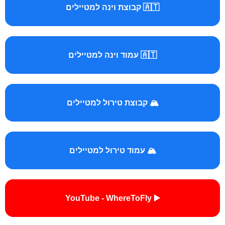
🇦🇹 קבוצת וינה למטיילים
🇦🇹 עמוד וינה למטיילים
🏔️ קבוצת טירול למטיילים
🏔️ עמוד טירול למטיילים
▶️ YouTube - WhereToFly