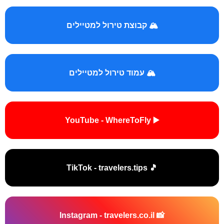
🏔️ קבוצת טירול למטיילים
🏔️ עמוד טירול למטיילים
▶️ YouTube - WhereToFly
🎵 TikTok - travelers.tips
📸 Instagram - travelers.co.il