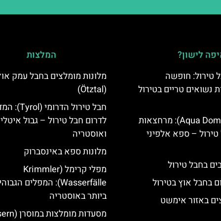
פה לישון?
המלצות
 טירול: חופשה
מלונות מומלצים בחבל עמק אוץ
ת נשואים טריים בטירול
(Ötztal)
חבל טירול הדרומי (l
אקווה דום (Aqua Dome): מרחצאות
לדרום חבל טירול – גבול איטלי
טירול – ספא אלפיני
ואוסטריה
מלונות ספא באינסברוק
מפלי קרימל (Krimmler
ם בחבל אוץ בטירול
Wasserfälle): המפלים הגבוה
ביותר באוסטריה
ים באזור אימשט