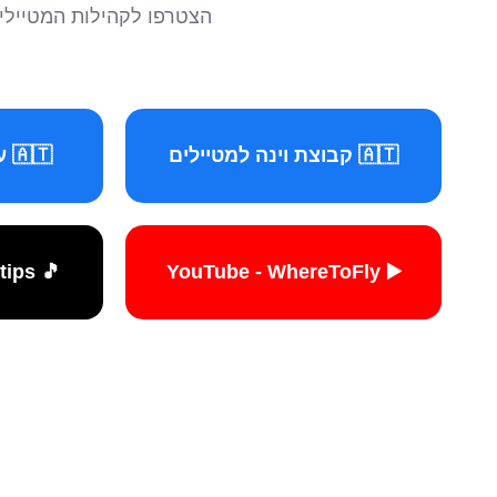
הצטרפו לקהילות המטיילים 
🇦🇹 קבוצת וינה למטיילים
🇦🇹 עמוד וינה למטיילים
🎵 TikTok - travelers.tips
▶️ YouTube - WhereToFly