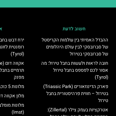
חשוב לדעת
אי
ההבדל האמיתי בין עולמות הקריסטל
ירח דבש בחבל
של סברובסקי לבין עולם היהלומים
רומנטית לזוגו
של סברובסקי בטירול
(Tyrol)
חובה לראות ולעשות בחבל טירול: מה
אסור לכם לפספס בחבל טירול
תרמיים בחבל 
(Tyrol)
מפנק
פארק הדינוזאורים (Triassic Park)
מלונות 5 כוכבים בחבל טירול
בטירול – חווית פרהיסטורית בחבל
מלון אקווה דו
טירול
מלונות מומלצ
אטרקציות בעמק צילר (Zillertal):
(Imst)