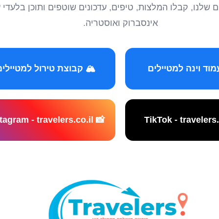
טיילים שלנו, קבלו המלצות, טיפים, עדכונים שוטפים ותוכן ב
אינסברוק ואוסטריה.
️ קבוצת טירול למטיילים
📸 Instagram - travelers.co.il