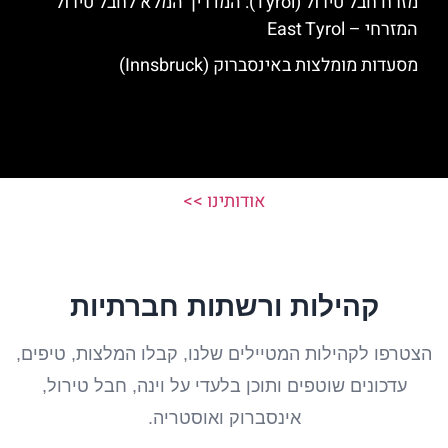
מזרח חבל טירול (Tyrol): המדריך המלא לחבל טירול
המזרחי – East Tyrol
מסעדות מומלצות באינסברוק (Innsbruck)
אודותינו >>
קהילות ורשתות חברתיות
הצטרפו לקהילות המטיילים שלנו, קבלו המלצות, טיפים,
עדכונים שוטפים ותוכן בלעדי על וינה, חבל טירול,
אינסברוק ואוסטריה.