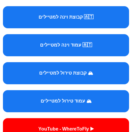
🇦🇹 קבוצת וינה למטיילים
🇦🇹 עמוד וינה למטיילים
🏔️ קבוצת טירול למטיילים
🏔️ עמוד טירול למטיילים
▶️ YouTube - WhereToFly