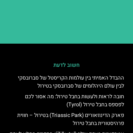
חשוב לדעת
ההבדל האמיתי בין עולמות הקריסטל של סברובסקי
לבין עולם היהלומים של סברובסקי בטירול
חובה לראות ולעשות בחבל טירול: מה אסור לכם
לפספס בחבל טירול (Tyrol)
פארק הדינוזאורים (Triassic Park) בטירול – חווית
פרהיסטורית בחבל טירול