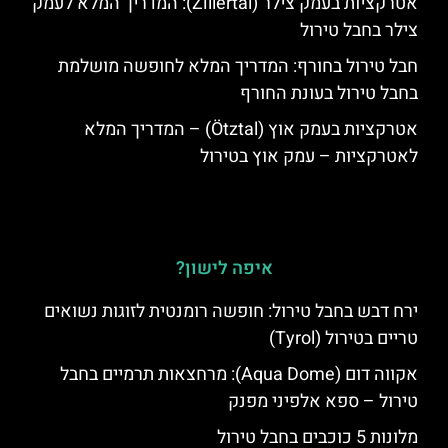
אטרקציות בעמק צילר (Zillertal): המדריך המלא לעמק
צילר בחבל טירול
חבל טירול בחורף: המדריך המלא לחופשה מושלמת
בחבל טירול בעונת החורף
אטרקציות בעמק אוץ (Ötztal) – המדריך המלא
לאטרקציות – עמק אוץ בטירול
איפה לישון?
ירח דבש בחבל טירול: חופשה רומנטית לזוגות נשואים
טריים בטירול (Tyrol)
אקווה דום (Aqua Dome): מרחצאות תרמיים בחבל
טירול – ספא אלפיני מפנק
מלונות 5 כוכבים בחבל טירול