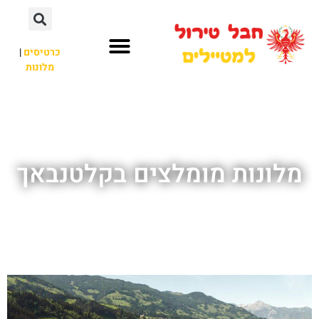
כרטיסים
|
מלונות
חבל טירול
לא רק חבל טירול
מלונות מומלצים בקלטנבאך