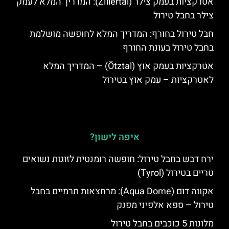
אטרקציות בעמק צילר (Zillertal): המדריך המלא לעמק
צילר בחבל טירול
חבל טירול בחורף: המדריך המלא לחופשה מושלמת
בחבל טירול בעונת החורף
אטרקציות בעמק אוץ (Ötztal) – המדריך המלא
לאטרקציות – עמק אוץ בטירול
איפה לישון?
ירח דבש בחבל טירול: חופשה רומנטית לזוגות נשואים
טריים בטירול (Tyrol)
אקווה דום (Aqua Dome): מרחצאות תרמיים בחבל
טירול – ספא אלפיני מפנק
מלונות 5 כוכבים בחבל טירול