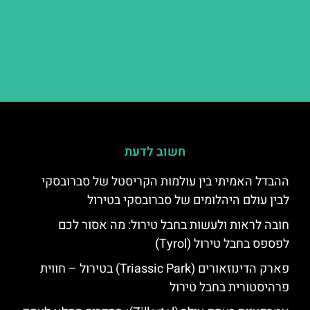
חשוב לדעת
ההבדל האמיתי בין עולמות הקריסטל של סברובסקי
לבין עולם היהלומים של סברובסקי בטירול
חובה לראות ולעשות בחבל טירול: מה אסור לכם
לפספס בחבל טירול (Tyrol)
פארק הדינוזאורים (Triassic Park) בטירול – חווית
פרהיסטורית בחבל טירול