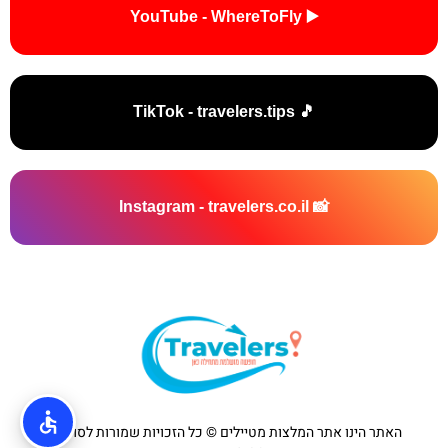
▶️ YouTube - WhereToFly
🎵 TikTok - travelers.tips
📸 Instagram - travelers.co.il
האתר הינו אתר המלצות מטיילים © כל הזכויות שמורות לסוכנות