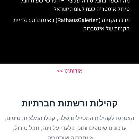
מה השעה בחבל טירול עכשיו – הפרשי שעות חבל
טירול אוסטריה כעת לעומת ישראל
מרכז הקניות (RathausGalerien) באינסברוק: גלריית
הקניות של אינסברוק
אודותינו >>
קהילות ורשתות חברתיות
הצטרפו לקהילות המטיילים שלנו, קבלו המלצות, טיפים,
עדכונים שוטפים ותוכן בלעדי על וינה, חבל טירול,
אינסברוק ואוסטריה.