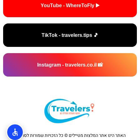
▶️ YouTube - WhereToFly
🎵 TikTok - travelers.tips
📸 Instagram - travelers.co.il
האתר הינו אתר המלצות מטיילים © כל הזכויות שמורות לסוכנות