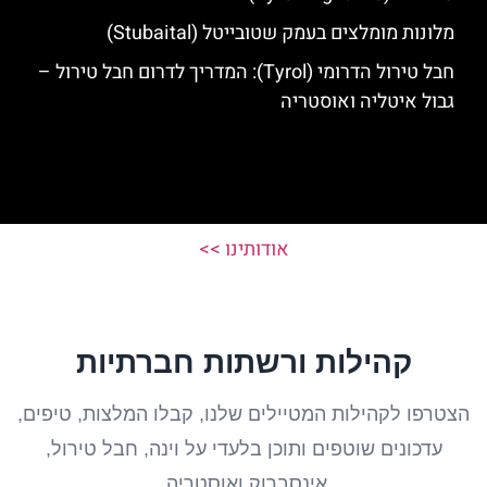
מלונות מומלצים בעמק שטובייטל (Stubaital)
חבל טירול הדרומי (Tyrol): המדריך לדרום חבל טירול –
גבול איטליה ואוסטריה
אודותינו >>
קהילות ורשתות חברתיות
הצטרפו לקהילות המטיילים שלנו, קבלו המלצות, טיפים,
עדכונים שוטפים ותוכן בלעדי על וינה, חבל טירול,
אינסברוק ואוסטריה.