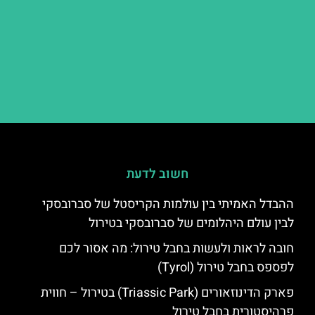
חשוב לדעת
ההבדל האמיתי בין עולמות הקריסטל של סברובסקי
לבין עולם היהלומים של סברובסקי בטירול
חובה לראות ולעשות בחבל טירול: מה אסור לכם
לפספס בחבל טירול (Tyrol)
פארק הדינוזאורים (Triassic Park) בטירול – חווית
פרהיסטורית בחבל טירול