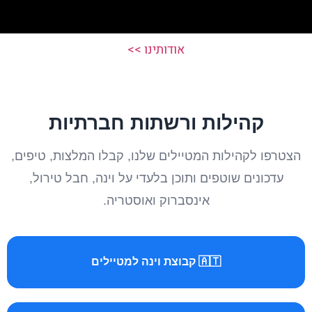
אודותינו >>
קהילות ורשתות חברתיות
הצטרפו לקהילות המטיילים שלנו, קבלו המלצות, טיפים,
עדכונים שוטפים ותוכן בלעדי על וינה, חבל טירול,
אינסברוק ואוסטריה.
🇦🇹 קבוצת וינה למטיילים