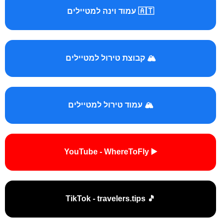
🇦🇹 עמוד וינה למטיילים
🏔️ קבוצת טירול למטיילים
🏔️ עמוד טירול למטיילים
▶️ YouTube - WhereToFly
🎵 TikTok - travelers.tips