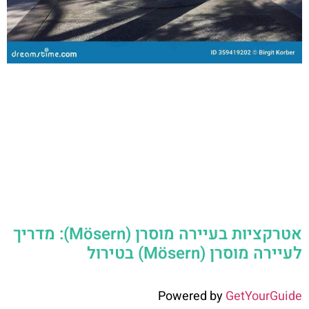
אטרקציות בעיירה מוסרן (Mösern): מדריך
לעיירה מוסרן (Mösern) בטירול
Powered by
GetYourGuide