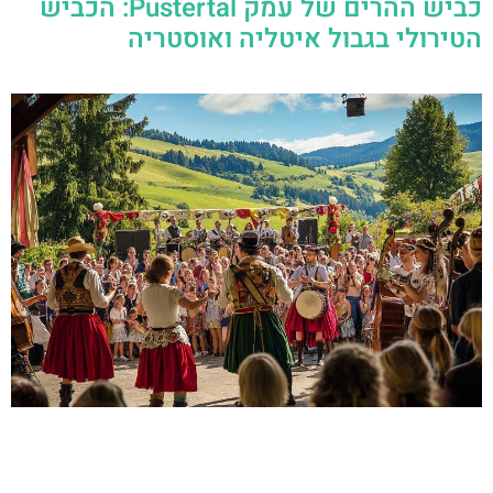
כביש ההרים של עמק Pustertal: הכביש
הטירולי בגבול איטליה ואוסטריה