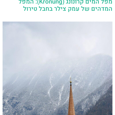
מפל המים קרונונג (Krönung): המפל
המדהים של עמק צילר בחבל טירול