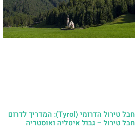
חבל טירול הדרומי (Tyrol): המדריך לדרום
חבל טירול – גבול איטליה ואוסטריה