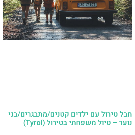
חבל טירול עם ילדים קטנים/מתבגרים/בני
נוער – טיול משפחתי בטירול (Tyrol)