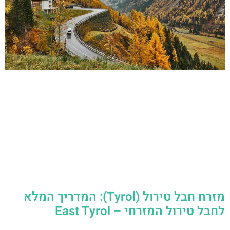
מזרח חבל טירול (Tyrol): המדריך המלא
לחבל טירול המזרחי – East Tyrol